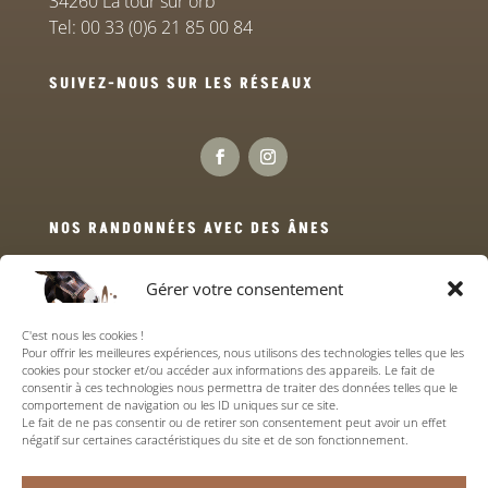
34260 La tour sur orb
Tel: 00 33 (0)6 21 85 00 84
SUIVEZ-NOUS SUR LES RÉSEAUX
NOS RANDONNÉES AVEC DES ÂNES
Gérer votre consentement
Venez découvrir les massifs du Haut Languedoc,
randonnées avec des ânes dans les cévennes
C'est nous les cookies !
méridionales
.
Pour offrir les meilleures expériences, nous utilisons des technologies telles que les
cookies pour stocker et/ou accéder aux informations des appareils. Le fait de
consentir à ces technologies nous permettra de traiter des données telles que le
Randonnées avec des ânes tout compris
comportement de navigation ou les ID uniques sur ce site.
Parc Haut Languedoc
Le fait de ne pas consentir ou de retirer son consentement peut avoir un effet
négatif sur certaines caractéristiques du site et de son fonctionnement.
Pays d’Orb
Espinouse & Caroux